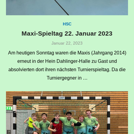
HSC
Maxi-Spieltag 22. Januar 2023
Veröffentlicht
Januar 22, 2023
am
Am heutigen Sonntag waren die Maxis (Jahrgang 2014)
erneut in der Hein Dahlinger-Halle zu Gast und
absolvierten dort ihren nächsten Turnierspieltag. Da die
Turniergegner in …