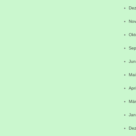
Dez
Nov
Okt
Sep
Jun
Mai
Apr
Mär
Jan
Dez