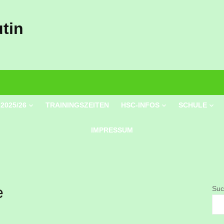
tin
2025/26
TRAININGSZEITEN
HSC-INFOS
SCHULE
IMPRESSUM
e
Suc