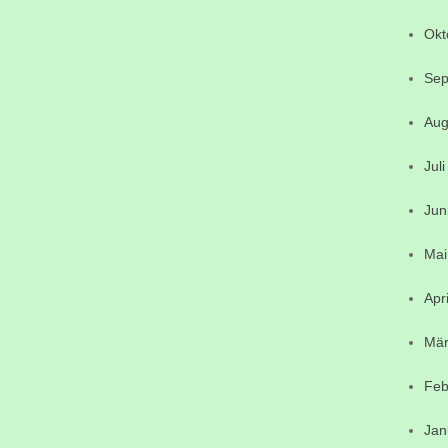
Okt
Sep
Aug
Jul
Jun
Mai
Apr
Mär
Feb
Jan