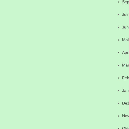
Sep
Jul
Jun
Mai
Apr
Mär
Feb
Jan
Dez
Nov
Okt