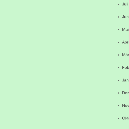
Jul
Jun
Mai
Apr
Mär
Feb
Jan
Dez
Nov
Okt