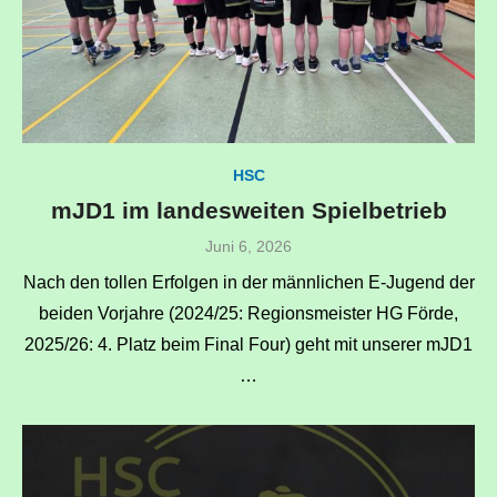
HSC
mJD1 im landesweiten Spielbetrieb
Veröffentlicht
Juni 6, 2026
am
Nach den tollen Erfolgen in der männlichen E-Jugend der
beiden Vorjahre (2024/25: Regionsmeister HG Förde,
2025/26: 4. Platz beim Final Four) geht mit unserer mJD1
…