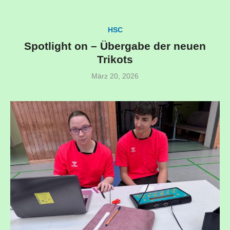
HSC
Spotlight on – Übergabe der neuen
Trikots
Veröffentlicht
März 20, 2026
am