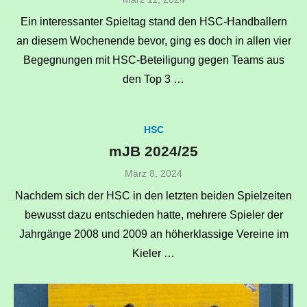
am
Ein interessanter Spieltag stand den HSC-Handballern
an diesem Wochenende bevor, ging es doch in allen vier
Begegnungen mit HSC-Beteiligung gegen Teams aus
den Top 3 …
HSC
mJB 2024/25
Veröffentlicht
März 8, 2024
am
Nachdem sich der HSC in den letzten beiden Spielzeiten
bewusst dazu entschieden hatte, mehrere Spieler der
Jahrgänge 2008 und 2009 an höherklassige Vereine im
Kieler …