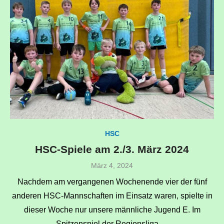
HSC
HSC-Spiele am 2./3. März 2024
Veröffentlicht
März 4, 2024
am
Nachdem am vergangenen Wochenende vier der fünf
anderen HSC-Mannschaften im Einsatz waren, spielte in
dieser Woche nur unsere männliche Jugend E. Im
Spitzenspiel der Regionsliga …