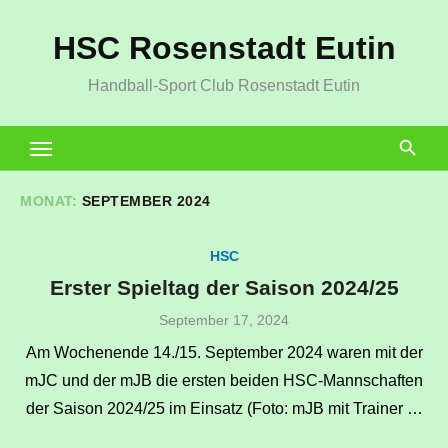
Zum
HSC Rosenstadt Eutin
Inhalt
springen
Handball-Sport Club Rosenstadt Eutin
MONAT:
SEPTEMBER 2024
HSC
Erster Spieltag der Saison 2024/25
Veröffentlicht
September 17, 2024
am
Am Wochenende 14./15. September 2024 waren mit der
mJC und der mJB die ersten beiden HSC-Mannschaften
der Saison 2024/25 im Einsatz (Foto: mJB mit Trainer …