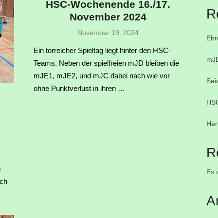
HSC-Wochenende 16./17.
R
November 2024
Veröffentlicht
November 19, 2024
Ehr
am
Ein torreicher Spieltag liegt hinter den HSC-
mJD
Teams. Neben der spielfreien mJD bleiben die
mJE1, mJE2, und mJC dabei nach wie vor
Sai
ohne Punktverlust in ihren …
HSC
Her
R
m
Es 
uch
…
A