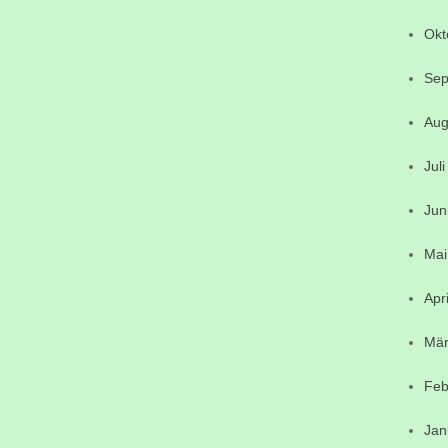
Okt
Sep
Aug
Jul
Jun
Mai
Apr
Mär
Feb
Jan