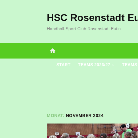
Zum
Inhalt
HSC Rosenstadt Eu
springen
Handball-Sport Club Rosenstadt Eutin
home
START
TEAMS 2026/27
TEAMS 
MONAT:
NOVEMBER 2024