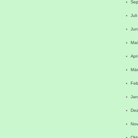
Sep
Jul
Jun
Mai
Apr
Mär
Feb
Jan
Dez
Nov
Okt