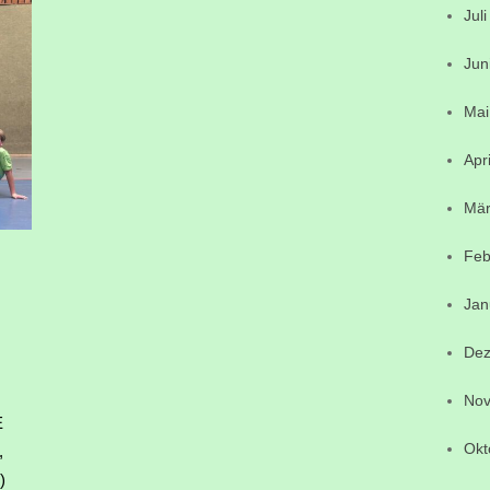
Jul
Jun
Mai
Apr
Mär
Feb
Jan
Dez
Nov
E
Okt
,
)