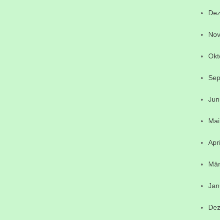
Dez
Nov
Okt
Sep
Jun
Mai
Apr
Mär
Jan
Dez