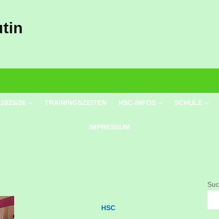
tin
2025/26
TRAININGSZEITEN
HSC-INFOS
SCHULE
IMPRESSUM
Suc
HSC