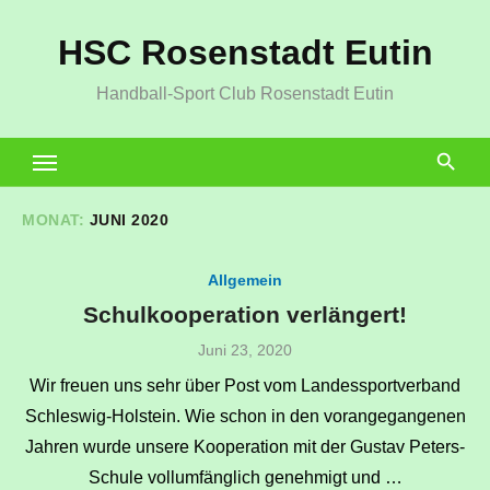
Zum
HSC Rosenstadt Eutin
Inhalt
springen
Handball-Sport Club Rosenstadt Eutin
MONAT:
JUNI 2020
Allgemein
Schulkooperation verlängert!
Veröffentlicht
Juni 23, 2020
am
Wir freuen uns sehr über Post vom Landessportverband
Schleswig-Holstein. Wie schon in den vorangegangenen
Jahren wurde unsere Kooperation mit der Gustav Peters-
Schule vollumfänglich genehmigt und …