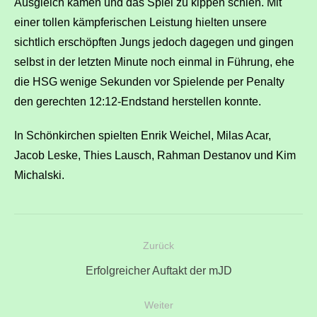
Ausgleich kamen und das Spiel zu kippen schien. Mit
einer tollen kämpferischen Leistung hielten unsere
sichtlich erschöpften Jungs jedoch dagegen und gingen
selbst in der letzten Minute noch einmal in Führung, ehe
die HSG wenige Sekunden vor Spielende per Penalty
den gerechten 12:12-Endstand herstellen konnte.
In Schönkirchen spielten Enrik Weichel, Milas Acar,
Jacob Leske, Thies Lausch, Rahman Destanov und Kim
Michalski.
Beitragsnavigation
Zurück
Vorheriger
Erfolgreicher Auftakt der mJD
Beitrag:
Weiter