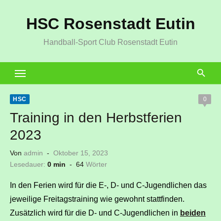
Zum
HSC Rosenstadt Eutin
Inhalt
springen
Handball-Sport Club Rosenstadt Eutin
HSC
0
Training in den Herbstferien
2023
Veröffentlicht
Von
admin
Oktober 15, 2023
am
Lesedauer:
0 min
-
64
Wörter
In den Ferien wird für die E-, D- und C-Jugendlichen das
jeweilige Freitagstraining wie gewohnt stattfinden.
Zusätzlich wird für die D- und C-Jugendlichen in
beiden