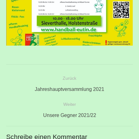
Beitragsnavigation
Zurück
Vorheriger
Jahreshauptversammlung 2021
Beitrag:
Weiter
Nächster
Unsere Gegner 2021/22
Beitrag:
Schreibe einen Kommentar