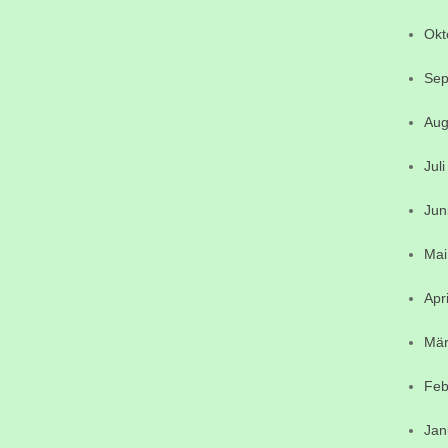
Okt
Sep
Aug
Jul
Jun
Mai
Apr
Mär
Feb
Jan