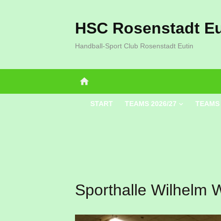
Zum
Inhalt
HSC Rosenstadt Eu
springen
Handball-Sport Club Rosenstadt Eutin
home
START
TEAMS 2026/27
TEAMS 
Sporthalle Wilhelm W