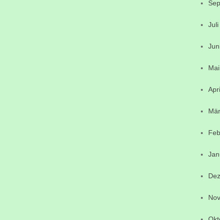
Sep
Jul
Jun
Mai
Apr
Mär
Feb
Jan
Dez
Nov
Okt