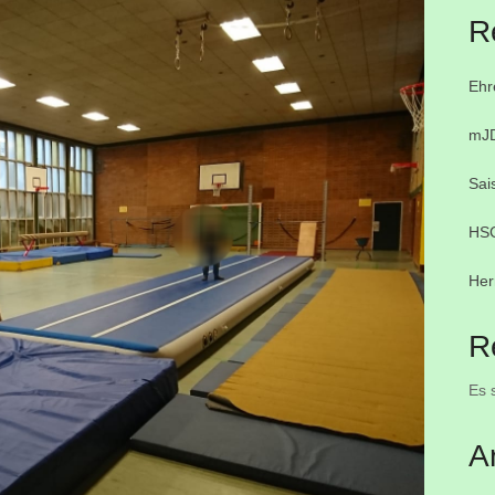
R
Ehr
mJD
Sai
HSC
Her
R
Es 
A