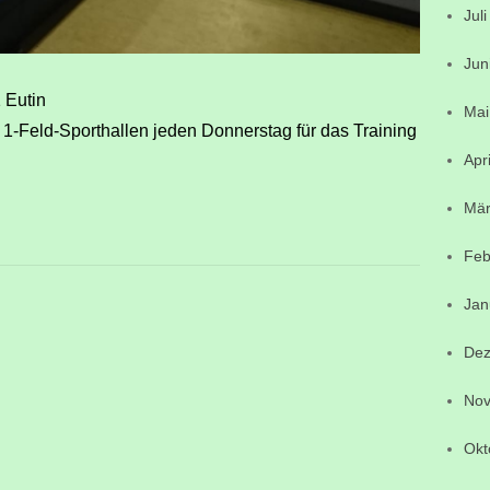
Jul
Jun
 Eutin
Mai
 1-Feld-Sporthallen jeden Donnerstag für das Training
Apr
Mär
Feb
Jan
Dez
Nov
Okt