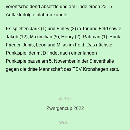
vorentscheidend absetzte und am Ende einen 23:17-
Auftakterfolg einfahren konnte.
Es spielten Jarik (1) und Finley (2) in Tor und Feld sowie
Jakob (12), Maximilian (5), Henry (2), Rahman (1), Enrik,
Frieder, Junis, Leon und Milas im Feld. Das nächste
Punktspiel der mJD findet nach einer langen
Punktspielpause am 5. November in der Sieverthalle
gegen die dritte Mannschaft des TSV Kronshagen statt.
Beitragsnavigation
Zurück
Vorheriger
Zwergencup 2022
Beitrag:
Weiter