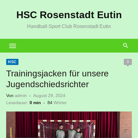
Zum
HSC Rosenstadt Eutin
Inhalt
springen
Handball-Sport Club Rosenstadt Eutin
HSC
0
Trainingsjacken für unsere
Jugendschiedsrichter
Veröffentlicht
Von
admin
August 29, 2024
am
Lesedauer:
0 min
-
84
Wörter