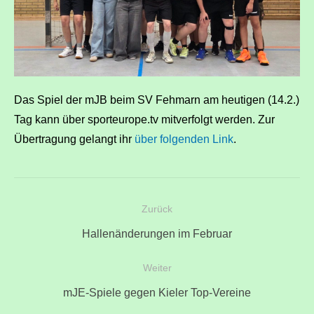
Das Spiel der mJB beim SV Fehmarn am heutigen (14.2.)
Tag kann über sporteurope.tv mitverfolgt werden. Zur
Übertragung gelangt ihr
über folgenden Link
.
Beitragsnavigation
Zurück
Vorheriger
Hallenänderungen im Februar
Beitrag:
Weiter
Nächster
mJE-Spiele gegen Kieler Top-Vereine
Beitrag: