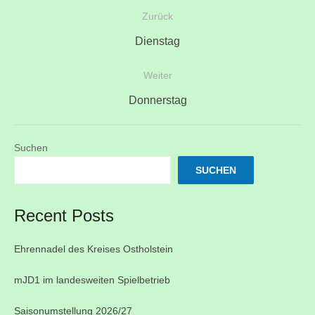
Beitragsnavigation
Zurück
Vorheriger
Dienstag
Beitrag:
Weiter
Nächster
Donnerstag
Beitrag:
Suchen
SUCHEN
Recent Posts
Ehrennadel des Kreises Ostholstein
mJD1 im landesweiten Spielbetrieb
Saisonumstellung 2026/27